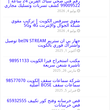
رقم فني صحي سباك القرين 24 ساعة |
99009522 كشف تسربات وتسليك مجاري
يوليو 4, 2026
مقوي سيرفس الكويت | تركيب مقوي
شبكة الجوال والإنترنت 4G و5G
يوليو 4, 2026
جهاز بي ان ستريم beIN STREAM توصيل
واشتراك فوري بالكويت
أكتوبر 1, 2025
مكتب استخراج فيزا الكويت 98951133
تاشيرة شنغن سريعة
مارس 26, 2025
شركة سماعات سقف الكويت 98577070
سماعات سقف BOSE أصلية
فبراير 5, 2025
قص خرسانه وفتح كور تكييف 65932555
قص خرسانات