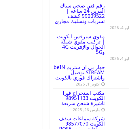
رقم فني صحي سباك
القرين 24 ساعة |
99009522 كشف
تسربات وتسليك مجاري
 4, 2026
مقوي سيرفس الكويت
| تركيب مقوي شبكة
الجوال والإنترنت 4G
و5G
 4, 2026
جهاز بي ان ستريم beIN
STREAM توصيل
واشتراك فوري بالكويت
أكتوبر 1, 2025
مكتب استخراج فيزا
الكويت 98951133
تاشيرة شنغن سريعة
مارس 26, 2025
شركة سماعات سقف
الكويت 98577070
سماعات سقف BOSE