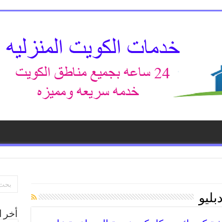
دبليو
أخر ا