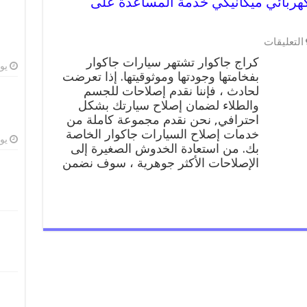
ر 99009551 ورشة كهربائي ميكانيكي خدمة المساعدة على
على
التعليقات
كراج
كراج جاكوار تشتهر سيارات جاكوار
جاكوار
يوليو
بفخامتها وجودتها وموثوقيتها. إذا تعرضت
99009551
لحادث ، فإننا نقدم إصلاحات للجسم
ورشة
كهربائي
والطلاء لضمان إصلاح سيارتك بشكل
ميكانيكي
احترافي, نحن نقدم مجموعة كاملة من
خدمة
خدمات إصلاح السيارات جاكوار الخاصة
المساعدة
يوليو
بك. من استعادة الخدوش الصغيرة إلى
على
الإصلاحات الأكثر جوهرية ، سوف نضمن
الطريق
مغلقة