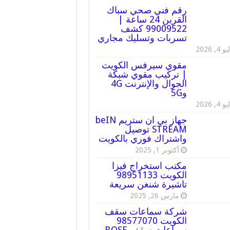
رقم فني صحي سباك
القرين 24 ساعة |
99009522 كشف
تسربات وتسليك مجاري
 4, 2026
مقوي سيرفس الكويت
| تركيب مقوي شبكة
الجوال والإنترنت 4G
و5G
 4, 2026
جهاز بي ان ستريم beIN
STREAM توصيل
واشتراك فوري بالكويت
أكتوبر 1, 2025
مكتب استخراج فيزا
الكويت 98951133
تاشيرة شنغن سريعة
مارس 26, 2025
شركة سماعات سقف
الكويت 98577070
سماعات سقف BOSE