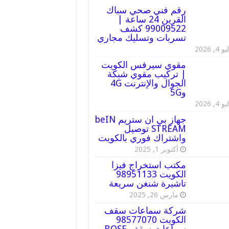
رقم فني صحي سباك
القرين 24 ساعة |
99009522 كشف
تسربات وتسليك مجاري
 4, 2026
مقوي سيرفس الكويت
| تركيب مقوي شبكة
الجوال والإنترنت 4G
و5G
 4, 2026
جهاز بي ان ستريم beIN
STREAM توصيل
واشتراك فوري بالكويت
أكتوبر 1, 2025
مكتب استخراج فيزا
الكويت 98951133
تاشيرة شنغن سريعة
مارس 26, 2025
شركة سماعات سقف
الكويت 98577070
سماعات سقف BOSE