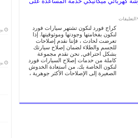
فورد لنكون 99009551 ورشة كهربائي ميكانيكي خدمة المساعدة على
على
التعليقات
كراج
كراج فورد لنكون تشتهر سيارات فورد
فورد
يوليو
لنكون بفخامتها وجودتها وموثوقيتها. إذا
لنكون
تعرضت لحادث ، فإننا نقدم إصلاحات
99009551
ورشة
للجسم والطلاء لضمان إصلاح سيارتك
كهربائي
بشكل احترافي, نحن نقدم مجموعة
ميكانيكي
كاملة من خدمات إصلاح السيارات فورد
خدمة
يوليو
لنكون الخاصة بك. من استعادة الخدوش
المساعدة
الصغيرة إلى الإصلاحات الأكثر جوهرية ،
على
الطريق
مغلقة