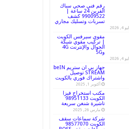
رقم فني صحي سباك
القرين 24 ساعة |
99009522 كشف
تسربات وتسليك مجاري
 4, 2026
مقوي سيرفس الكويت
| تركيب مقوي شبكة
الجوال والإنترنت 4G
و5G
 4, 2026
جهاز بي ان ستريم beIN
STREAM توصيل
واشتراك فوري بالكويت
أكتوبر 1, 2025
مكتب استخراج فيزا
الكويت 98951133
تاشيرة شنغن سريعة
مارس 26, 2025
شركة سماعات سقف
الكويت 98577070
سماعات سقف BOSE