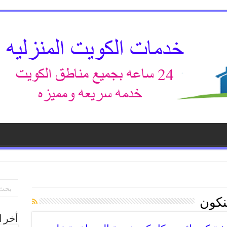
لنكون
أخر ا