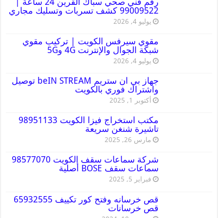
رقم فني صحي سباك القرين 24 ساعة |
99009522 كشف تسربات وتسليك مجاري
يوليو 4, 2026
مقوي سيرفس الكويت | تركيب مقوي
شبكة الجوال والإنترنت 4G و5G
يوليو 4, 2026
جهاز بي ان ستريم beIN STREAM توصيل
واشتراك فوري بالكويت
أكتوبر 1, 2025
مكتب استخراج فيزا الكويت 98951133
تاشيرة شنغن سريعة
مارس 26, 2025
شركة سماعات سقف الكويت 98577070
سماعات سقف BOSE أصلية
فبراير 5, 2025
قص خرسانه وفتح كور تكييف 65932555
قص خرسانات