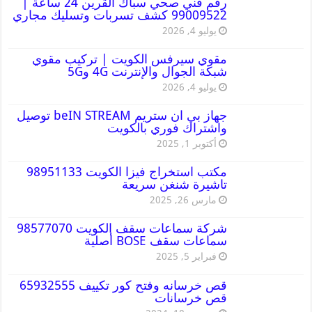
رقم فني صحي سباك القرين 24 ساعة |
99009522 كشف تسربات وتسليك مجاري
يوليو 4, 2026
مقوي سيرفس الكويت | تركيب مقوي
شبكة الجوال والإنترنت 4G و5G
يوليو 4, 2026
جهاز بي ان ستريم beIN STREAM توصيل
واشتراك فوري بالكويت
أكتوبر 1, 2025
مكتب استخراج فيزا الكويت 98951133
تاشيرة شنغن سريعة
مارس 26, 2025
شركة سماعات سقف الكويت 98577070
سماعات سقف BOSE أصلية
فبراير 5, 2025
قص خرسانه وفتح كور تكييف 65932555
قص خرسانات