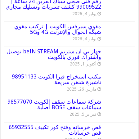
رقم فني صحي سباك القرين 24 ساعة |
99009522 كشف تسربات وتسليك مجاري
يوليو 4, 2026
مقوي سيرفس الكويت | تركيب مقوي
شبكة الجوال والإنترنت 4G و5G
يوليو 4, 2026
جهاز بي ان ستريم beIN STREAM توصيل
واشتراك فوري بالكويت
أكتوبر 1, 2025
مكتب استخراج فيزا الكويت 98951133
تاشيرة شنغن سريعة
مارس 26, 2025
شركة سماعات سقف الكويت 98577070
سماعات سقف BOSE أصلية
فبراير 5, 2025
قص خرسانه وفتح كور تكييف 65932555
قص خرسانات