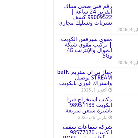
رقم فني صحي سباك
القرين 24 ساعة |
99009522 كشف
تسربات وتسليك مجاري
 4, 2026
مقوي سيرفس الكويت
| تركيب مقوي شبكة
الجوال والإنترنت 4G
و5G
 4, 2026
جهاز بي ان ستريم beIN
STREAM توصيل
واشتراك فوري بالكويت
أكتوبر 1, 2025
مكتب استخراج فيزا
الكويت 98951133
تاشيرة شنغن سريعة
مارس 26, 2025
شركة سماعات سقف
الكويت 98577070
سماعات سقف BOSE