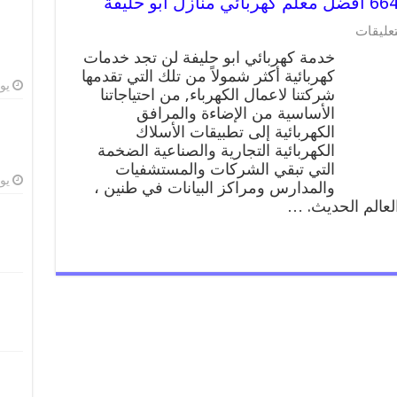
على
تعليقات
خدمة
خدمة كهربائي ابو حليفة لن تجد خدمات
كهربائي
كهربائية أكثر شمولاً من تلك التي تقدمها
ابو
يوليو
شركتنا لاعمال الكهرباء, من احتياجاتنا
حليفة
66409555
الأساسية من الإضاءة والمرافق
افضل
الكهربائية إلى تطبيقات الأسلاك
معلم
الكهربائية التجارية والصناعية الضخمة
كهربائي
التي تبقي الشركات والمستشفيات
منازل
يوليو
والمدارس ومراكز البيانات في طنين ،
ابو
العالم الحديث. …
حليفة
مغلقة