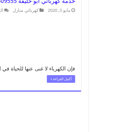
خدمة كهربائي ابو حليفة 66409555 افضل معلم كهربائي منازل ابو حليفة
مايو 3, 2020
كهربائي منازل
ال
فإن الكهرباء لا غنى عنها للحياة في 
أكمل القراءة »