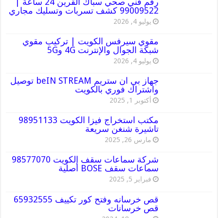
رقم فني صحي سباك القرين 24 ساعة |
99009522 كشف تسربات وتسليك مجاري
يوليو 4, 2026
مقوي سيرفس الكويت | تركيب مقوي
شبكة الجوال والإنترنت 4G و5G
يوليو 4, 2026
جهاز بي ان ستريم beIN STREAM توصيل
واشتراك فوري بالكويت
أكتوبر 1, 2025
مكتب استخراج فيزا الكويت 98951133
تاشيرة شنغن سريعة
مارس 26, 2025
شركة سماعات سقف الكويت 98577070
سماعات سقف BOSE أصلية
فبراير 5, 2025
قص خرسانه وفتح كور تكييف 65932555
قص خرسانات