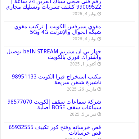
رقم فني صحي سباك القرين 24 ساعة |
99009522 كشف تسربات وتسليك مجاري
يوليو 4, 2026
مقوي سيرفس الكويت | تركيب مقوي
شبكة الجوال والإنترنت 4G و5G
يوليو 4, 2026
جهاز بي ان ستريم beIN STREAM توصيل
واشتراك فوري بالكويت
أكتوبر 1, 2025
مكتب استخراج فيزا الكويت 98951133
تاشيرة شنغن سريعة
مارس 26, 2025
شركة سماعات سقف الكويت 98577070
سماعات سقف BOSE أصلية
فبراير 5, 2025
قص خرسانه وفتح كور تكييف 65932555
قص خرسانات