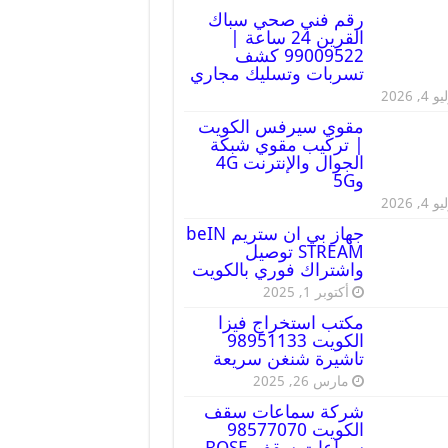
رقم فني صحي سباك
القرين 24 ساعة |
99009522 كشف
تسربات وتسليك مجاري
 4, 2026
مقوي سيرفس الكويت
| تركيب مقوي شبكة
الجوال والإنترنت 4G
و5G
 4, 2026
جهاز بي ان ستريم beIN
STREAM توصيل
واشتراك فوري بالكويت
أكتوبر 1, 2025
مكتب استخراج فيزا
الكويت 98951133
تاشيرة شنغن سريعة
مارس 26, 2025
شركة سماعات سقف
الكويت 98577070
سماعات سقف BOSE