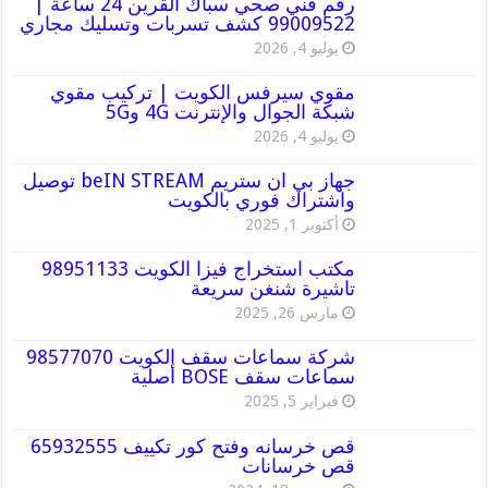
رقم فني صحي سباك القرين 24 ساعة |
99009522 كشف تسربات وتسليك مجاري
يوليو 4, 2026
مقوي سيرفس الكويت | تركيب مقوي
شبكة الجوال والإنترنت 4G و5G
يوليو 4, 2026
جهاز بي ان ستريم beIN STREAM توصيل
واشتراك فوري بالكويت
أكتوبر 1, 2025
مكتب استخراج فيزا الكويت 98951133
تاشيرة شنغن سريعة
مارس 26, 2025
شركة سماعات سقف الكويت 98577070
سماعات سقف BOSE أصلية
فبراير 5, 2025
قص خرسانه وفتح كور تكييف 65932555
قص خرسانات