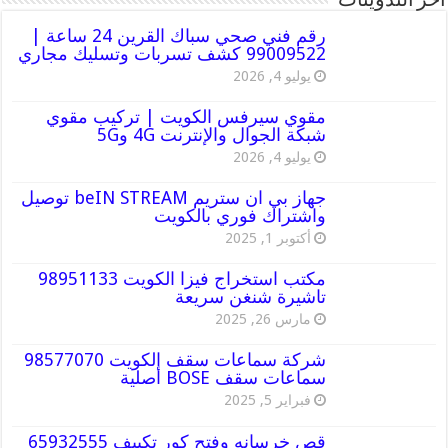
أخر التدوينات
رقم فني صحي سباك القرين 24 ساعة |
99009522 كشف تسربات وتسليك مجاري
يوليو 4, 2026
مقوي سيرفس الكويت | تركيب مقوي
شبكة الجوال والإنترنت 4G و5G
يوليو 4, 2026
جهاز بي ان ستريم beIN STREAM توصيل
واشتراك فوري بالكويت
أكتوبر 1, 2025
مكتب استخراج فيزا الكويت 98951133
تاشيرة شنغن سريعة
مارس 26, 2025
شركة سماعات سقف الكويت 98577070
سماعات سقف BOSE أصلية
فبراير 5, 2025
قص خرسانه وفتح كور تكييف 65932555