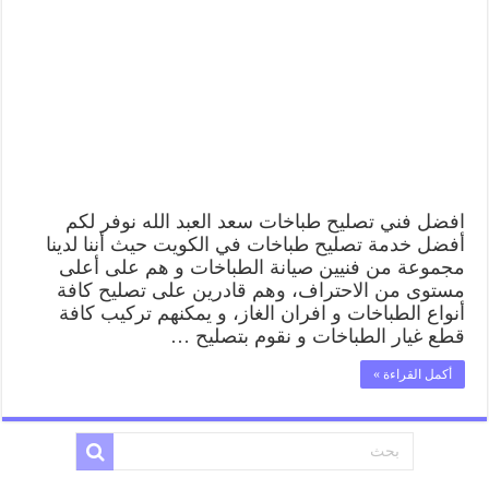
سعد
العبد
الله
62224041
رقم
فني
صيانة
طباخات
سعد
العبد
الله
بارخص
افضل فني تصليح طباخات سعد العبد الله نوفر لكم
الاسعار
أفضل خدمة تصليح طباخات في الكويت حيث أننا لدينا
مغلقة
مجموعة من فنيين صيانة الطباخات و هم على أعلى
مستوى من الاحتراف، وهم قادرين على تصليح كافة
أنواع الطباخات و افران الغاز، و يمكنهم تركيب كافة
قطع غيار الطباخات و نقوم بتصليح …
أكمل القراءة »