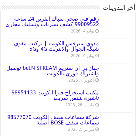
أخر التدوينات
رقم فني صحي سباك القرين 24 ساعة |
99009522 كشف تسربات وتسليك مجاري
يوليو 4, 2026
مقوي سيرفس الكويت | تركيب مقوي
شبكة الجوال والإنترنت 4G و5G
يوليو 4, 2026
جهاز بي ان ستريم beIN STREAM توصيل
واشتراك فوري بالكويت
أكتوبر 1, 2025
مكتب استخراج فيزا الكويت 98951133
تاشيرة شنغن سريعة
مارس 26, 2025
شركة سماعات سقف الكويت 98577070
سماعات سقف BOSE أصلية
فبراير 5, 2025