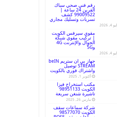
رقم فني صحي سباك
القرين 24 ساعة |
99009522 كشف
تسربات وتسليك مجاري
 4, 2026
مقوي سيرفس الكويت
| تركيب مقوي شبكة
الجوال والإنترنت 4G
و5G
 4, 2026
جهاز بي ان ستريم beIN
STREAM توصيل
واشتراك فوري بالكويت
أكتوبر 1, 2025
مكتب استخراج فيزا
الكويت 98951133
تاشيرة شنغن سريعة
مارس 26, 2025
شركة سماعات سقف
الكويت 98577070
سماعات سقف BOSE