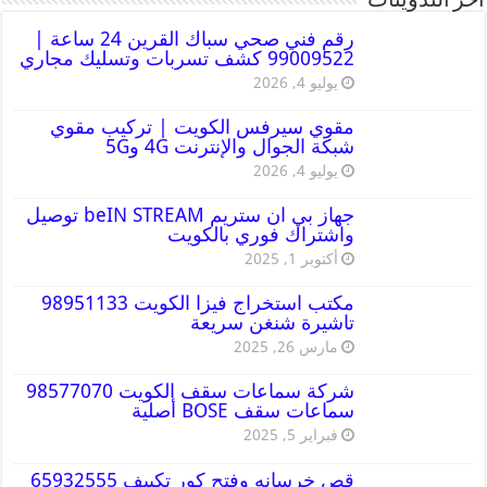
أخر التدوينات
رقم فني صحي سباك القرين 24 ساعة |
99009522 كشف تسربات وتسليك مجاري
يوليو 4, 2026
مقوي سيرفس الكويت | تركيب مقوي
شبكة الجوال والإنترنت 4G و5G
يوليو 4, 2026
جهاز بي ان ستريم beIN STREAM توصيل
واشتراك فوري بالكويت
أكتوبر 1, 2025
مكتب استخراج فيزا الكويت 98951133
تاشيرة شنغن سريعة
مارس 26, 2025
شركة سماعات سقف الكويت 98577070
سماعات سقف BOSE أصلية
فبراير 5, 2025
قص خرسانه وفتح كور تكييف 65932555