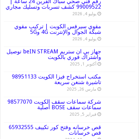
رقم فني صحي سباك القرين 24 ساعة |
99009522 كشف تسربات وتسليك مجاري
يوليو 4, 2026
مقوي سيرفس الكويت | تركيب مقوي
شبكة الجوال والإنترنت 4G و5G
يوليو 4, 2026
جهاز بي ان ستريم beIN STREAM توصيل
واشتراك فوري بالكويت
أكتوبر 1, 2025
مكتب استخراج فيزا الكويت 98951133
تاشيرة شنغن سريعة
مارس 26, 2025
شركة سماعات سقف الكويت 98577070
سماعات سقف BOSE أصلية
فبراير 5, 2025
قص خرسانه وفتح كور تكييف 65932555
قص خرسانات