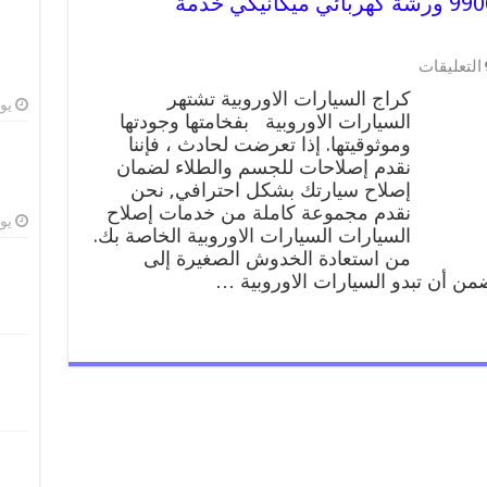
كراج السيارات الاوروبية 99009551 ورشة كهربائي ميكانيكي خدمة
على
التعليقات
كراج
كراج السيارات الاوروبية تشتهر
السيارات
يوليو
السيارات الاوروبية بفخامتها وجودتها
الاوروبية
وموثوقيتها. إذا تعرضت لحادث ، فإننا
99009551
ورشة
نقدم إصلاحات للجسم والطلاء لضمان
كهربائي
إصلاح سيارتك بشكل احترافي, نحن
ميكانيكي
نقدم مجموعة كاملة من خدمات إصلاح
خدمة
يوليو
السيارات السيارات الاوروبية الخاصة بك.
المساعدة
من استعادة الخدوش الصغيرة إلى
على
من أن تبدو السيارات الاوروبية …
الطريق
مغلقة