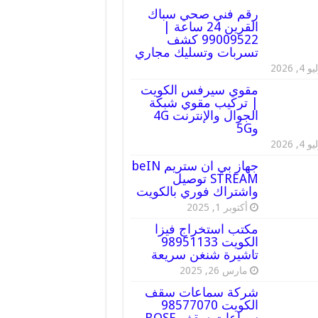
رقم فني صحي سباك
القرين 24 ساعة |
99009522 كشف
تسربات وتسليك مجاري
 4, 2026
مقوي سيرفس الكويت
| تركيب مقوي شبكة
الجوال والإنترنت 4G
و5G
 4, 2026
جهاز بي ان ستريم beIN
STREAM توصيل
واشتراك فوري بالكويت
أكتوبر 1, 2025
مكتب استخراج فيزا
الكويت 98951133
تاشيرة شنغن سريعة
مارس 26, 2025
شركة سماعات سقف
الكويت 98577070
سماعات سقف BOSE