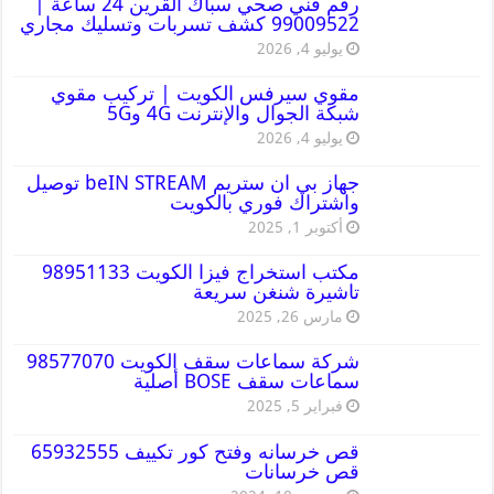
رقم فني صحي سباك القرين 24 ساعة |
99009522 كشف تسربات وتسليك مجاري
يوليو 4, 2026
مقوي سيرفس الكويت | تركيب مقوي
شبكة الجوال والإنترنت 4G و5G
يوليو 4, 2026
جهاز بي ان ستريم beIN STREAM توصيل
واشتراك فوري بالكويت
أكتوبر 1, 2025
مكتب استخراج فيزا الكويت 98951133
تاشيرة شنغن سريعة
مارس 26, 2025
شركة سماعات سقف الكويت 98577070
سماعات سقف BOSE أصلية
فبراير 5, 2025
قص خرسانه وفتح كور تكييف 65932555
قص خرسانات