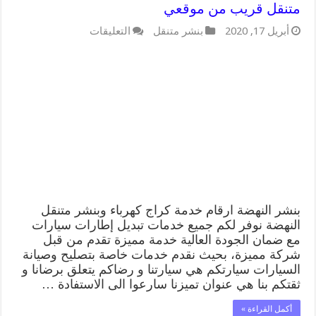
متنقل قريب من موقعي
على
أبريل 17, 2020
بنشر متنقل
التعليقات
بنشر
النهضة
99009551
كراج
كهرباء
وبنشر
متنقل
قريب
من
موقعي
مغلقة
بنشر النهضة ارقام خدمة كراج كهرباء وبنشر متنقل
النهضة نوفر لكم جميع خدمات تبديل إطارات سيارات
مع ضمان الجودة العالية خدمة مميزة تقدم من قبل
شركة مميزة، بحيث نقدم خدمات خاصة بتصليح وصيانة
السيارات سيارتكم هي سيارتنا و رضاكم يتعلق برضانا و
ثقتكم بنا هي عنوان تميزنا سارعوا الى الاستفادة …
أكمل القراءة »