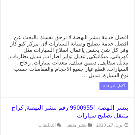
رقم
كهرباء
وبنشر
متنقل
النهضة
مغلقة
افضل خدمة بنشر النهضة لا ترحق نفسك بالبحث عن
افضل خدمة تصليح وصيانة السيارات لان مركز كيو كار
وفر كل شئ يختص ياعمال اصلاح السيارات مثل
كهربائي, ميكانيكي, تبديل تواير اطارات, تبديل بطاريات,
تبديل سفايف, دينمو, سلف, معدات سيارات, زجاج
السيارات, قطع غيار جميع الاحجام والمقاسات حسب
نوع السيارة, تبديل …
أكمل القراءة »
بنشر النهضة 99009551 رقم بنشر النهضة, كراج
متنقل تصليح سيارات
على
أبريل 27, 2020
بنشر متنقل
التعليقات
بنشر