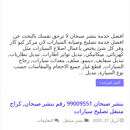
رقم
كهرباء
وبنشر
متنقل
صبحان
مغلقة
افضل خدمة بنشر صبحان لا ترحق نفسك بالبحث عن
افضل خدمة تصليح وصيانة السيارات لان مركز كيو كار
وفر كل شئ يختص ياعمال اصلاح السيارات مثل
كهربائي, ميكانيكي, تبديل تواير اطارات, تبديل بطاريات,
تبديل سفايف, دينمو, سلف, معدات سيارات, زجاج
السيارات, قطع غيار جميع الاحجام والمقاسات حسب
نوع السيارة, تبديل …
أكمل القراءة »
بنشر صبحان 99009551 رقم بنشر صبحان, كراج
متنقل تصليح سيارات
على
أبريل 27, 2020
بنشر متنقل
التعليقات
بنشر