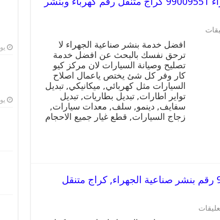
افضل خدمة بنشر صناعية الجهراء 99009551 كراج متنقل رقم كهرباء وبنشر
على
يقات
افضل
افضل خدمة بنشر صناعية الجهراء لا
خدمة
يوليو
ترحق نفسك بالبحث عن افضل خدمة
بنشر
تصليح وصيانة السيارات لان مركز كيو
صناعية
الجهراء
كار وفر كل شئ يختص ياعمال اصلاح
99009551
السيارات مثل كهربائي, ميكانيكي, تبديل
كراج
تواير اطارات, تبديل بطاريات, تبديل
متنقل
يوليو
سفايف, دينمو, سلف, معدات سيارات,
رقم
زجاج السيارات, قطع غيار جميع الاحجام
كهرباء
وبنشر
متنقل
صناعية
الجهراء
مغلقة
بنشر صناعية الجهراء 99009551 رقم بنشر صناعية الجهراء, كراج متنقل
على
عليقات
بنشر