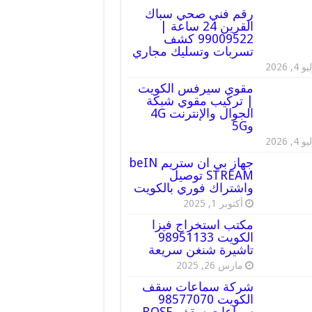
رقم فني صحي سباك
القرين 24 ساعة |
99009522 كشف
تسربات وتسليك مجاري
 4, 2026
مقوي سيرفس الكويت
| تركيب مقوي شبكة
الجوال والإنترنت 4G
و5G
 4, 2026
جهاز بي ان ستريم beIN
STREAM توصيل
واشتراك فوري بالكويت
أكتوبر 1, 2025
مكتب استخراج فيزا
الكويت 98951133
تاشيرة شنغن سريعة
مارس 26, 2025
شركة سماعات سقف
الكويت 98577070
سماعات سقف BOSE