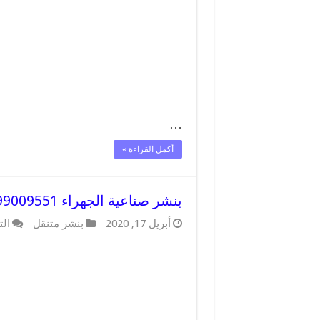
…
أكمل القراءة »
بنشر صناعية الجهراء 99009551 كراج كهرباء وبنشر متنقل قريب من موقعي
أبريل 17, 2020
بنشر متنقل
الت