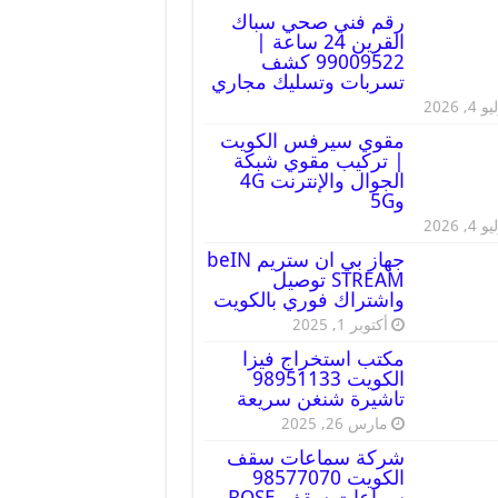
رقم فني صحي سباك
القرين 24 ساعة |
99009522 كشف
تسربات وتسليك مجاري
 4, 2026
مقوي سيرفس الكويت
| تركيب مقوي شبكة
الجوال والإنترنت 4G
و5G
 4, 2026
جهاز بي ان ستريم beIN
STREAM توصيل
واشتراك فوري بالكويت
أكتوبر 1, 2025
مكتب استخراج فيزا
الكويت 98951133
تاشيرة شنغن سريعة
مارس 26, 2025
شركة سماعات سقف
الكويت 98577070
سماعات سقف BOSE