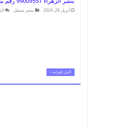
بنشر الزهراء 99009551 رقم بنشر الزهراء, كراج متنقل تصليح سيارات
أبريل 28, 2020
بنشر متنقل
الت
أكمل القراءة »