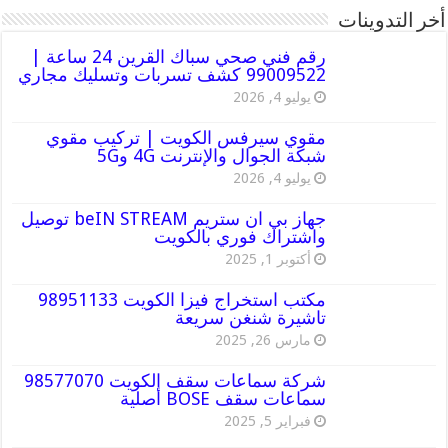
أخر التدوينات
رقم فني صحي سباك القرين 24 ساعة |
99009522 كشف تسربات وتسليك مجاري
يوليو 4, 2026
مقوي سيرفس الكويت | تركيب مقوي
شبكة الجوال والإنترنت 4G و5G
يوليو 4, 2026
جهاز بي ان ستريم beIN STREAM توصيل
واشتراك فوري بالكويت
أكتوبر 1, 2025
مكتب استخراج فيزا الكويت 98951133
تاشيرة شنغن سريعة
مارس 26, 2025
شركة سماعات سقف الكويت 98577070
سماعات سقف BOSE أصلية
فبراير 5, 2025