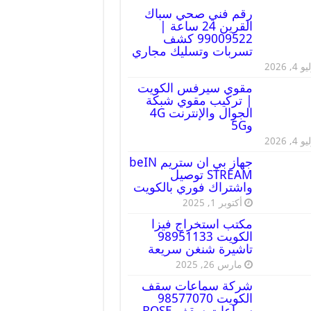
رقم فني صحي سباك
القرين 24 ساعة |
99009522 كشف
تسربات وتسليك مجاري
 4, 2026
مقوي سيرفس الكويت
| تركيب مقوي شبكة
الجوال والإنترنت 4G
و5G
 4, 2026
جهاز بي ان ستريم beIN
STREAM توصيل
واشتراك فوري بالكويت
أكتوبر 1, 2025
مكتب استخراج فيزا
الكويت 98951133
تاشيرة شنغن سريعة
مارس 26, 2025
شركة سماعات سقف
الكويت 98577070
سماعات سقف BOSE