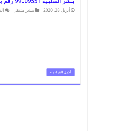
بنشر الصليبية 99009551 رقم بنشر الصليبية, كراج متنقل تصليح سيارات
أبريل 28, 2020
بنشر متنقل
الت
أكمل القراءة »