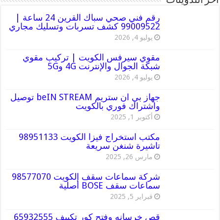
أخر التدوينات
رقم فني صحي سباك القرين 24 ساعة |
99009522 كشف تسربات وتسليك مجاري
يوليو 4, 2026
مقوي سيرفس الكويت | تركيب مقوي
شبكة الجوال والإنترنت 4G و5G
يوليو 4, 2026
جهاز بي ان ستريم beIN STREAM توصيل
واشتراك فوري بالكويت
أكتوبر 1, 2025
مكتب استخراج فيزا الكويت 98951133
تاشيرة شنغن سريعة
مارس 26, 2025
شركة سماعات سقف الكويت 98577070
سماعات سقف BOSE أصلية
فبراير 5, 2025
قص خرسانه وفتح كور تكييف 65932555