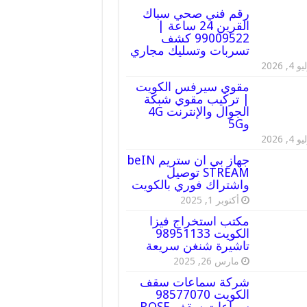
رقم فني صحي سباك
القرين 24 ساعة |
99009522 كشف
تسربات وتسليك مجاري
 4, 2026
مقوي سيرفس الكويت
| تركيب مقوي شبكة
الجوال والإنترنت 4G
و5G
 4, 2026
جهاز بي ان ستريم beIN
STREAM توصيل
واشتراك فوري بالكويت
أكتوبر 1, 2025
مكتب استخراج فيزا
الكويت 98951133
تاشيرة شنغن سريعة
مارس 26, 2025
شركة سماعات سقف
الكويت 98577070
سماعات سقف BOSE