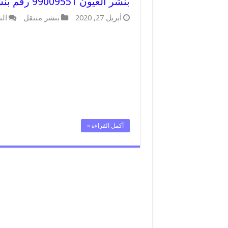
بنشر العيون 99009551 رقم بنشر العيون, كراج متنقل تصليح سيارات
أبريل 27, 2020
بنشر متنقل
الت
أكمل القراءة »