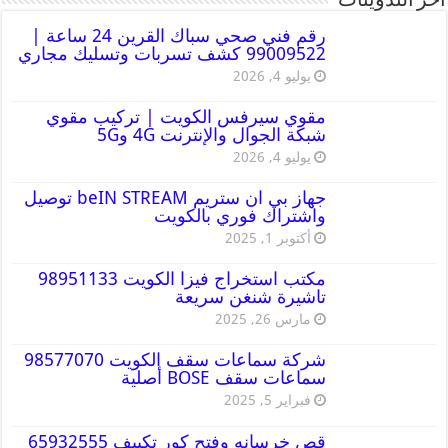
أخر التدوينات
رقم فني صحي سباك القرين 24 ساعة |
99009522 كشف تسربات وتسليك مجاري
يوليو 4, 2026
مقوي سيرفس الكويت | تركيب مقوي
شبكة الجوال والإنترنت 4G و5G
يوليو 4, 2026
جهاز بي ان ستريم beIN STREAM توصيل
واشتراك فوري بالكويت
أكتوبر 1, 2025
مكتب استخراج فيزا الكويت 98951133
تاشيرة شنغن سريعة
مارس 26, 2025
شركة سماعات سقف الكويت 98577070
سماعات سقف BOSE أصلية
فبراير 5, 2025
قص خرسانه وفتح كور تكييف 65932555