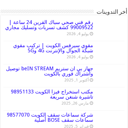
أخر التدوينات
رقم فني صحي سباك القرين 24 ساعة |
99009522 كشف تسربات وتسليك مجاري
يوليو 4, 2026
مقوي سيرفس الكويت | تركيب مقوي
شبكة الجوال والإنترنت 4G و5G
يوليو 4, 2026
جهاز بي ان ستريم beIN STREAM توصيل
واشتراك فوري بالكويت
أكتوبر 1, 2025
مكتب استخراج فيزا الكويت 98951133
تاشيرة شنغن سريعة
مارس 26, 2025
شركة سماعات سقف الكويت 98577070
سماعات سقف BOSE أصلية
فبراير 5, 2025