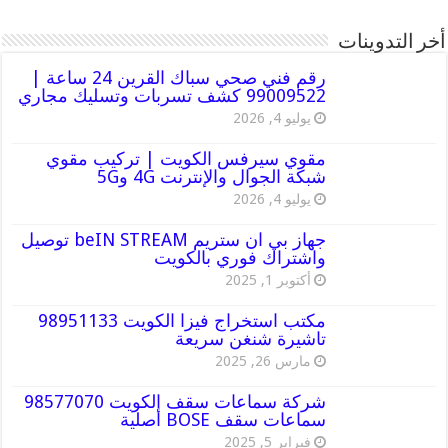
أخر التدوينات
رقم فني صحي سباك القرين 24 ساعة |
99009522 كشف تسربات وتسليك مجاري
يوليو 4, 2026
مقوي سيرفس الكويت | تركيب مقوي
شبكة الجوال والإنترنت 4G و5G
يوليو 4, 2026
جهاز بي ان ستريم beIN STREAM توصيل
واشتراك فوري بالكويت
أكتوبر 1, 2025
مكتب استخراج فيزا الكويت 98951133
تاشيرة شنغن سريعة
مارس 26, 2025
شركة سماعات سقف الكويت 98577070
سماعات سقف BOSE أصلية
فبراير 5, 2025