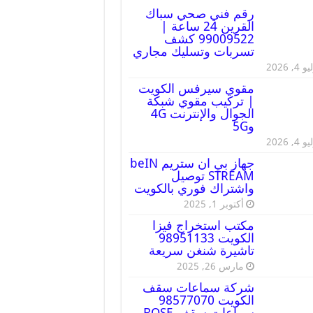
رقم فني صحي سباك
القرين 24 ساعة |
99009522 كشف
تسربات وتسليك مجاري
 4, 2026
مقوي سيرفس الكويت
| تركيب مقوي شبكة
الجوال والإنترنت 4G
و5G
 4, 2026
جهاز بي ان ستريم beIN
STREAM توصيل
واشتراك فوري بالكويت
أكتوبر 1, 2025
مكتب استخراج فيزا
الكويت 98951133
تاشيرة شنغن سريعة
مارس 26, 2025
شركة سماعات سقف
الكويت 98577070
سماعات سقف BOSE