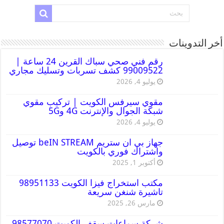
أخر التدوينات
رقم فني صحي سباك القرين 24 ساعة |
99009522 كشف تسربات وتسليك مجاري
يوليو 4, 2026
مقوي سيرفس الكويت | تركيب مقوي
شبكة الجوال والإنترنت 4G و5G
يوليو 4, 2026
جهاز بي ان ستريم beIN STREAM توصيل
واشتراك فوري بالكويت
أكتوبر 1, 2025
مكتب استخراج فيزا الكويت 98951133
تاشيرة شنغن سريعة
مارس 26, 2025
شركة سماعات سقف الكويت 98577070