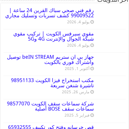
أخر التدوينات
رقم فني صحي سباك القرين 24 ساعة |
99009522 كشف تسربات وتسليك مجاري
يوليو 4, 2026
مقوي سيرفس الكويت | تركيب مقوي
شبكة الجوال والإنترنت 4G و5G
يوليو 4, 2026
جهاز بي ان ستريم beIN STREAM توصيل
واشتراك فوري بالكويت
أكتوبر 1, 2025
مكتب استخراج فيزا الكويت 98951133
تاشيرة شنغن سريعة
مارس 26, 2025
شركة سماعات سقف الكويت 98577070
سماعات سقف BOSE أصلية
فبراير 5, 2025
قص خرسانه وفتح كور تكييف 65932555