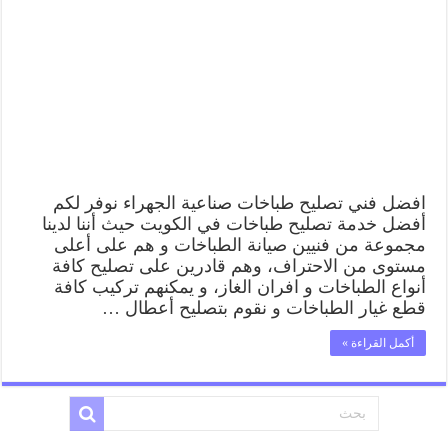
صناعية
الجهراء
62224041
رقم
فني
صيانة
طباخات
صناعية
الجهراء
بارخص
الاسعار
مغلقة
افضل فني تصليح طباخات صناعية الجهراء نوفر لكم
أفضل خدمة تصليح طباخات في الكويت حيث أننا لدينا
مجموعة من فنيين صيانة الطباخات و هم على أعلى
مستوى من الاحتراف، وهم قادرين على تصليح كافة
أنواع الطباخات و افران الغاز، و يمكنهم تركيب كافة
قطع غيار الطباخات و نقوم بتصليح أعطال …
أكمل القراءة »