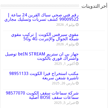
أخر التدوينات
رقم فني صحي سباك القرين 24 ساعة |
99009522 كشف تسربات وتسليك مجاري
يوليو 4, 2026
مقوي سيرفس الكويت | تركيب مقوي
شبكة الجوال والإنترنت 4G و5G
يوليو 4, 2026
جهاز بي ان ستريم beIN STREAM توصيل
واشتراك فوري بالكويت
أكتوبر 1, 2025
مكتب استخراج فيزا الكويت 98951133
تاشيرة شنغن سريعة
مارس 26, 2025
شركة سماعات سقف الكويت 98577070
سماعات سقف BOSE أصلية
فبراير 5, 2025