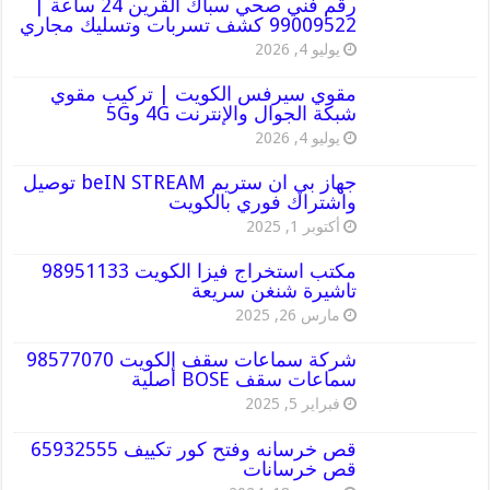
رقم فني صحي سباك القرين 24 ساعة |
99009522 كشف تسربات وتسليك مجاري
يوليو 4, 2026
مقوي سيرفس الكويت | تركيب مقوي
شبكة الجوال والإنترنت 4G و5G
يوليو 4, 2026
جهاز بي ان ستريم beIN STREAM توصيل
واشتراك فوري بالكويت
أكتوبر 1, 2025
مكتب استخراج فيزا الكويت 98951133
تاشيرة شنغن سريعة
مارس 26, 2025
شركة سماعات سقف الكويت 98577070
سماعات سقف BOSE أصلية
فبراير 5, 2025
قص خرسانه وفتح كور تكييف 65932555
قص خرسانات