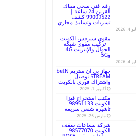
رقم فني صحي سباك
القرين 24 ساعة |
99009522 كشف
تسربات وتسليك مجاري
 4, 2026
مقوي سيرفس الكويت
| تركيب مقوي شبكة
الجوال والإنترنت 4G
و5G
 4, 2026
جهاز بي ان ستريم beIN
STREAM توصيل
واشتراك فوري بالكويت
أكتوبر 1, 2025
مكتب استخراج فيزا
الكويت 98951133
تاشيرة شنغن سريعة
مارس 26, 2025
شركة سماعات سقف
الكويت 98577070
سماعات سقف BOSE