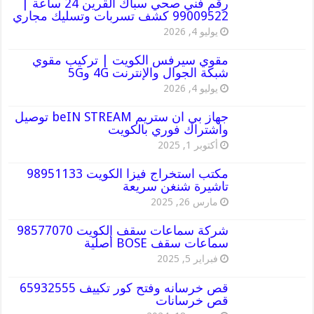
رقم فني صحي سباك القرين 24 ساعة |
99009522 كشف تسربات وتسليك مجاري
يوليو 4, 2026
مقوي سيرفس الكويت | تركيب مقوي
شبكة الجوال والإنترنت 4G و5G
يوليو 4, 2026
جهاز بي ان ستريم beIN STREAM توصيل
واشتراك فوري بالكويت
أكتوبر 1, 2025
مكتب استخراج فيزا الكويت 98951133
تاشيرة شنغن سريعة
مارس 26, 2025
شركة سماعات سقف الكويت 98577070
سماعات سقف BOSE أصلية
فبراير 5, 2025
قص خرسانه وفتح كور تكييف 65932555
قص خرسانات