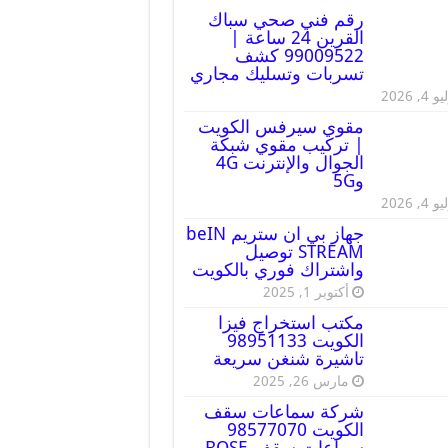
رقم فني صحي سباك
القرين 24 ساعة |
99009522 كشف
تسربات وتسليك مجاري
 4, 2026
مقوي سيرفس الكويت
| تركيب مقوي شبكة
الجوال والإنترنت 4G
و5G
 4, 2026
جهاز بي ان ستريم beIN
STREAM توصيل
واشتراك فوري بالكويت
أكتوبر 1, 2025
مكتب استخراج فيزا
الكويت 98951133
تاشيرة شنغن سريعة
مارس 26, 2025
شركة سماعات سقف
الكويت 98577070
سماعات سقف BOSE