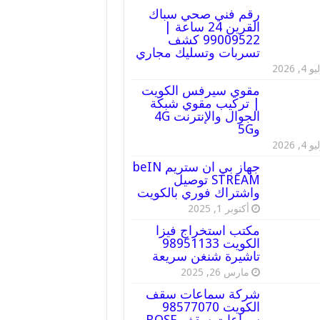
رقم فني صحي سباك
القرين 24 ساعة |
99009522 كشف
تسربات وتسليك مجاري
 4, 2026
مقوي سيرفس الكويت
| تركيب مقوي شبكة
الجوال والإنترنت 4G
و5G
 4, 2026
جهاز بي ان ستريم beIN
STREAM توصيل
واشتراك فوري بالكويت
أكتوبر 1, 2025
مكتب استخراج فيزا
الكويت 98951133
تاشيرة شنغن سريعة
مارس 26, 2025
شركة سماعات سقف
الكويت 98577070
سماعات سقف BOSE