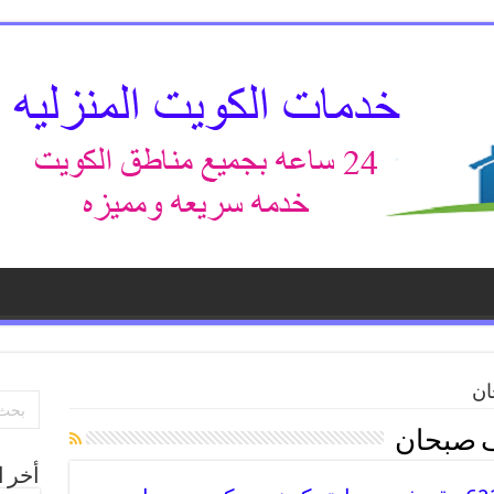
ان
ف صبحان
أخر ا