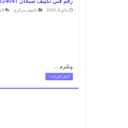
رقم فني تكييف صبحان 62224041 رقم فني صيانة تكييف مركزي صبحان
مايو 6, 2020
تكييف مركزي
الت
ونلتزم …
أكمل القراءة »