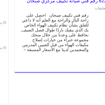
على
عليقات
رقم
رقم فني تكييف صبحان احصل على
فني
راحة البال والراحة مع العلم أنه لا داعي
تكييف
يوليو
للقلق بشأن نظام تكييف الهواء الخاص
صبحان
62224041
بك الذي يبقيك باردًا طوال فصل الصيف,
رقم
نحافظ على وعدنا من خلال منحك
فني
مجموعة خبراء من خيارات إصلاح
صيانة
مكيفات الهواء من قبل الفنيين المدربين
تكييف
يوليو
والمعتمدين لدينا مع الأسعار المسبقة –
مركزي
صبحان
مغلقة