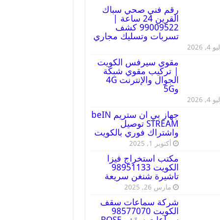
رقم فني صحي سباك
القرين 24 ساعة |
99009522 كشف
تسربات وتسليك مجاري
 4, 2026
مقوي سيرفس الكويت
| تركيب مقوي شبكة
الجوال والإنترنت 4G
و5G
 4, 2026
جهاز بي ان ستريم beIN
STREAM توصيل
واشتراك فوري بالكويت
أكتوبر 1, 2025
مكتب استخراج فيزا
الكويت 98951133
تاشيرة شنغن سريعة
مارس 26, 2025
شركة سماعات سقف
الكويت 98577070
سماعات سقف BOSE