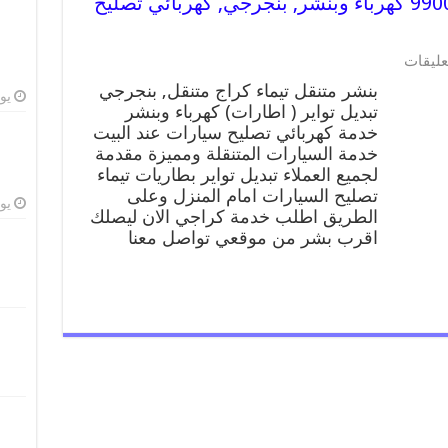
بنشر متنقل | كراج تيماء 99007355 كهرباء وبنشر, بنجرجي, كهربائي تصليح
على
عليقات
بنشر
بنشر متنقل تيماء كراج متنقل, بنجرجي
متنقل
يوليو
تبديل تواير ( اطارات) كهرباء وبنشر
|
خدمة كهربائي تصليح سيارات عند البيت
كراج
تيماء
خدمة السيارات المتنقلة ومميزة مقدمة
99007355
لجميع العملاء تبديل تواير بطاريات تيماء
كهرباء
تصليح السيارات امام المنزل وعلى
وبنشر,
يوليو
الطريق اطلب خدمة كراجي الان ليصلك
بنجرجي,
اقرب بشر من موقعي تواصل معنا
كهربائي
تصليح
سيارات
مغلقة