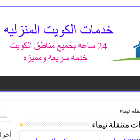
لة تيماء
 متنقلة تيماء
أخر ا