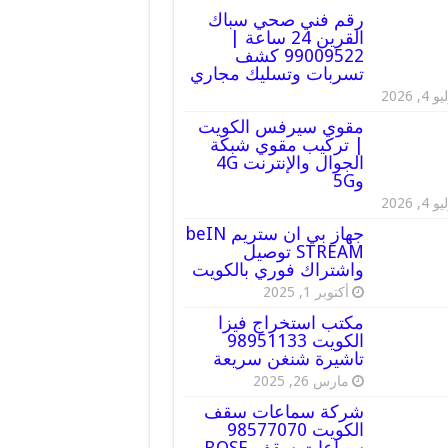
رقم فني صحي سباك
القرين 24 ساعة |
99009522 كشف
تسربات وتسليك مجاري
 4, 2026
مقوي سيرفس الكويت
| تركيب مقوي شبكة
الجوال والإنترنت 4G
و5G
 4, 2026
جهاز بي ان ستريم beIN
STREAM توصيل
واشتراك فوري بالكويت
أكتوبر 1, 2025
مكتب استخراج فيزا
الكويت 98951133
تاشيرة شنغن سريعة
مارس 26, 2025
شركة سماعات سقف
الكويت 98577070
سماعات سقف BOSE