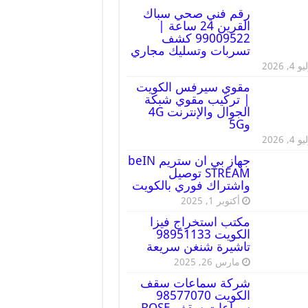
رقم فني صحي سباك
القرين 24 ساعة |
99009522 كشف
تسربات وتسليك مجاري
 4, 2026
مقوي سيرفس الكويت
| تركيب مقوي شبكة
الجوال والإنترنت 4G
و5G
 4, 2026
جهاز بي ان ستريم beIN
STREAM توصيل
واشتراك فوري بالكويت
أكتوبر 1, 2025
مكتب استخراج فيزا
الكويت 98951133
تاشيرة شنغن سريعة
مارس 26, 2025
شركة سماعات سقف
الكويت 98577070
سماعات سقف BOSE