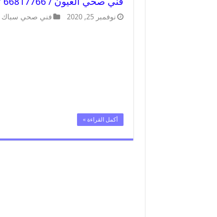
فني صحي العيون / 66817766 / افضل فني صحي سباك بالعيون
نوفمبر 25, 2020
فني صحي سباك
أكمل القراءة »