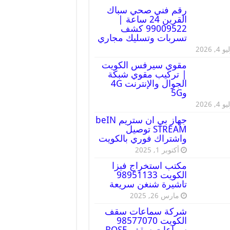
رقم فني صحي سباك
القرين 24 ساعة |
99009522 كشف
تسربات وتسليك مجاري
 4, 2026
مقوي سيرفس الكويت
| تركيب مقوي شبكة
الجوال والإنترنت 4G
و5G
 4, 2026
جهاز بي ان ستريم beIN
STREAM توصيل
واشتراك فوري بالكويت
أكتوبر 1, 2025
مكتب استخراج فيزا
الكويت 98951133
تاشيرة شنغن سريعة
مارس 26, 2025
شركة سماعات سقف
الكويت 98577070
سماعات سقف BOSE