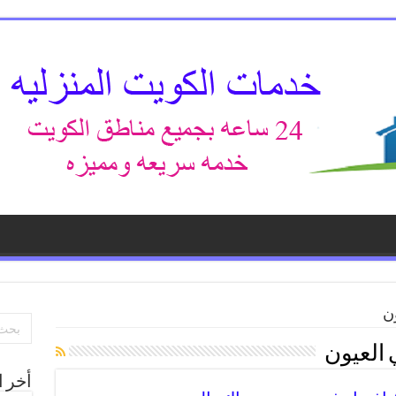
ن
العيون
أخر ا