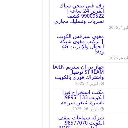
رقم فني صحي سباك
القرين 24 ساعة |
99009522 كشف
تسربات وتسليك مجاري
 4, 2026
مقوي سيرفس الكويت
| تركيب مقوي شبكة
الجوال والإنترنت 4G
و5G
 4, 2026
جهاز بي ان ستريم beIN
STREAM توصيل
واشتراك فوري بالكويت
أكتوبر 1, 2025
مكتب استخراج فيزا
الكويت 98951133
تاشيرة شنغن سريعة
مارس 26, 2025
شركة سماعات سقف
الكويت 98577070
سماعات سقف BOSE