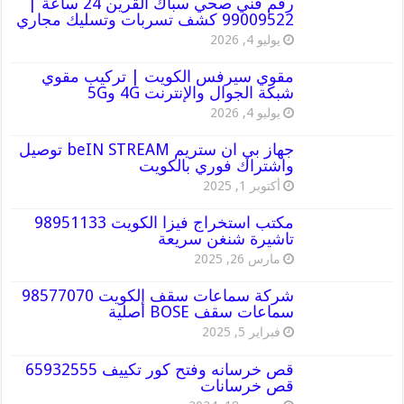
رقم فني صحي سباك القرين 24 ساعة |
99009522 كشف تسربات وتسليك مجاري
يوليو 4, 2026
مقوي سيرفس الكويت | تركيب مقوي
شبكة الجوال والإنترنت 4G و5G
يوليو 4, 2026
جهاز بي ان ستريم beIN STREAM توصيل
واشتراك فوري بالكويت
أكتوبر 1, 2025
مكتب استخراج فيزا الكويت 98951133
تاشيرة شنغن سريعة
مارس 26, 2025
شركة سماعات سقف الكويت 98577070
سماعات سقف BOSE أصلية
فبراير 5, 2025
قص خرسانه وفتح كور تكييف 65932555
قص خرسانات