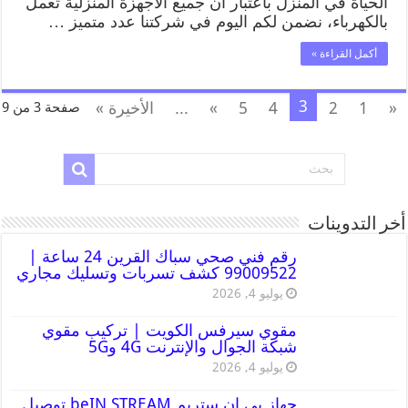
الحياة في المنزل باعتبار ان جميع الاجهزة المنزلية تعمل
بالكهرباء، نضمن لكم اليوم في شركتنا عدد متميز …
أكمل القراءة »
3
«
1
2
4
5
»
...
الأخيرة »
صفحة 3 من 9
أخر التدوينات
رقم فني صحي سباك القرين 24 ساعة |
99009522 كشف تسربات وتسليك مجاري
يوليو 4, 2026
مقوي سيرفس الكويت | تركيب مقوي
شبكة الجوال والإنترنت 4G و5G
يوليو 4, 2026
جهاز بي ان ستريم beIN STREAM توصيل