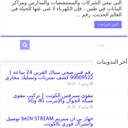
التي تبقي الشركات والمستشفيات والمدارس ومراكز
منازل
البيانات في طنين ، فإن الكهرباء لا غنى عنها للحياة في
الرميثية
مغلقة
العالم الحديث. رقم …
أكمل القراءة »
أخر التدوينات
رقم فني صحي سباك القرين 24 ساعة |
99009522 كشف تسربات وتسليك مجاري
يوليو 4, 2026
مقوي سيرفس الكويت | تركيب مقوي
شبكة الجوال والإنترنت 4G و5G
يوليو 4, 2026
جهاز بي ان ستريم beIN STREAM توصيل
واشتراك فوري بالكويت