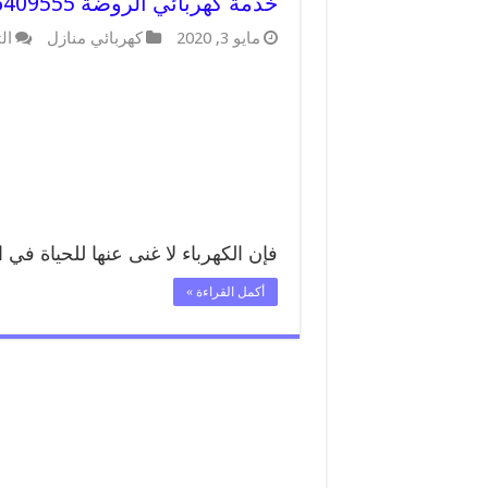
خدمة كهربائي الروضة 66409555 افضل معلم كهربائي منازل الروضة
مايو 3, 2020
كهربائي منازل
ال
فإن الكهرباء لا غنى عنها للحياة في
أكمل القراءة »