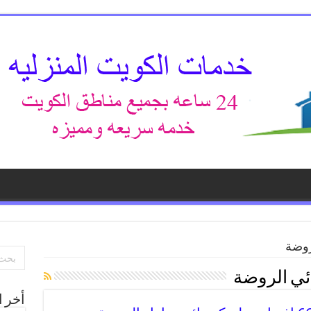
روضة
ئي الروضة
أخر ا