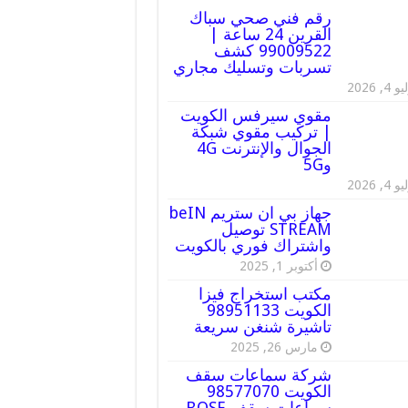
رقم فني صحي سباك
القرين 24 ساعة |
99009522 كشف
تسربات وتسليك مجاري
 4, 2026
مقوي سيرفس الكويت
| تركيب مقوي شبكة
الجوال والإنترنت 4G
و5G
 4, 2026
جهاز بي ان ستريم beIN
STREAM توصيل
واشتراك فوري بالكويت
أكتوبر 1, 2025
مكتب استخراج فيزا
الكويت 98951133
تاشيرة شنغن سريعة
مارس 26, 2025
شركة سماعات سقف
الكويت 98577070
سماعات سقف BOSE