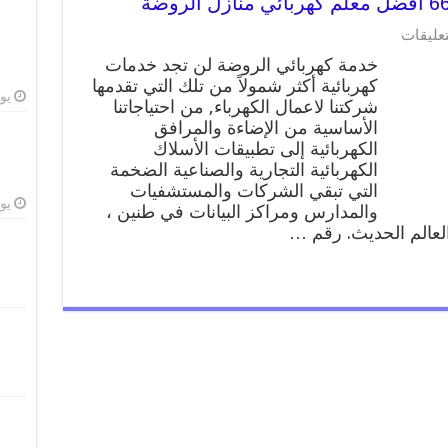
على
تعليقات
خدمة
خدمة كهربائي الروضة لن تجد خدمات
كهربائي
كهربائية أكثر شمولاً من تلك التي تقدمها
الروضة
يوليو
شركتنا لاعمال الكهرباء, من احتياجاتنا
66409555
افضل
الأساسية من الإضاءة والمرافق
معلم
الكهربائية إلى تطبيقات الأسلاك
كهربائي
الكهربائية التجارية والصناعية الضخمة
منازل
التي تبقي الشركات والمستشفيات
الروضة
يوليو
والمدارس ومراكز البيانات في طنين ،
مغلقة
 العالم الحديث. رقم …