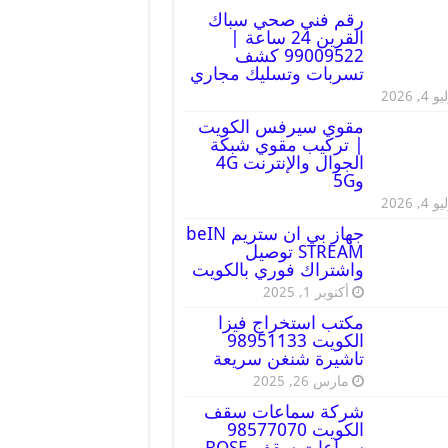
رقم فني صحي سباك
القرين 24 ساعة |
99009522 كشف
تسربات وتسليك مجاري
 4, 2026
مقوي سيرفس الكويت
| تركيب مقوي شبكة
الجوال والإنترنت 4G
و5G
 4, 2026
جهاز بي ان ستريم beIN
STREAM توصيل
واشتراك فوري بالكويت
أكتوبر 1, 2025
مكتب استخراج فيزا
الكويت 98951133
تاشيرة شنغن سريعة
مارس 26, 2025
شركة سماعات سقف
الكويت 98577070
سماعات سقف BOSE